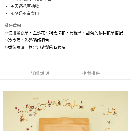
🍀天然花草植物
街口支付
⚠️孕婦不宜食用
悠遊付
銷售重點
Google Pay
✨使用薰衣草、金盞花、粉玫瑰花、檸檬草、甜菊葉多種花草搭配
✨冷冷喝、熱熱喝都適合
全盈+PAY
✨香氣瀰漫，適合想放鬆的時候喝
大哥付你分期
相關說明
【大哥付你分期使用說明】
AFTEE先享後付
1.本服務由台灣大哥大提供，台灣大哥大用戶可立即使用無須另外申請。
詳細說明
相關推薦
2.付款方式選擇「大哥付你分期」，訂單成立後會自動跳轉到大哥付的交易
相關說明
流程，驗證手機門號後，選擇欲分期的期數、繳款截止日，確認付款後即完
【關於「AFTEE先享後付」】
成交易。
ATM付款
AFTEE先享後付是「在收到商品之後才付款」的支付方式。 讓您購物簡單
3.實際核准額度、可分期數及費用金額請依後續交易確認頁面所載為準。
便利好安心！
4.訂單成立30分鐘內，如未前往確認交易或遇審核未通過，訂單將自動取
１．簡單：不需註冊會員、不需綁卡、不需儲值。
運送方式
消。如遇「轉專審核」未通過狀況，表示未達大哥付你分期系統評分，恕無
２．便利：只要手機號碼，簡訊認證，即可結帳。
法說明評估內容。
３．安心：先確認商品／服務後，再付款。
全家取貨付款
【繳款方式說明】
1.分期款項不併入電信帳單，「大哥付你分期」於每月結算日後寄送繳費提
每筆NT$80，滿NT$999(含以上)免運費
【「AFTEE先享後付」結帳流程】
醒簡訊。
１．於結帳方式選擇「AFTEE先享後付」後，將跳轉至「AFTEE先享後付」
2.透過簡訊連結打開帳單後，可選擇「超商條碼／台灣大直營門市／銀行轉
付款後全家取貨
結帳頁面，進行簡訊認證並確認金額後，即可完成結帳。