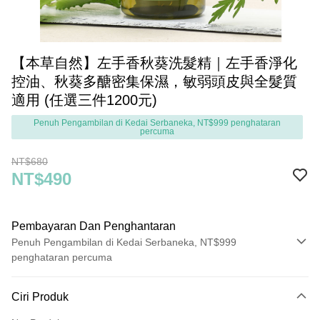
【本草自然】左手香秋葵洗髮精｜左手香淨化
控油、秋葵多醣密集保濕，敏弱頭皮與全髮質
適用 (任選三件1200元)
Penuh Pengambilan di Kedai Serbaneka, NT$999 penghataran
percuma
NT$680
NT$490
Pembayaran Dan Penghantaran
Penuh Pengambilan di Kedai Serbaneka, NT$999
penghataran percuma
Kaedah Pembayaran
Ciri Produk
Kad Kredit (Bayaran Penuh)