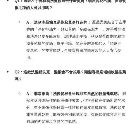
Q1：這款左手香秋葵洗髮精適合什麼髮質？頭皮容易出油、但頭髮
很毛躁的人可以用嗎？
產品完美結合了左手
A：
這款產品簡直是為您量身打造的！
香的「淨化控油力」與秋葵的「多醣保濕力」。左手香能溫
和洗淨頭皮多餘皮脂、調理油水平衡；秋葵黏蛋白則能精準
滋養乾燥的髮絲，撫平毛躁。能完美解決現代人「頭皮油、
髮尾乾」的雙重痛點，全髮質與敏弱頭皮皆能天天安心使
用。
Q2：這款洗髮精洗完，髮根會不會很塌？頭髮容易扁塌細軟髮推薦
嗎？
雖
A：
非常推薦！洗後髮根會呈現非常自然的輕盈蓬鬆感。
然秋葵具備極佳的保濕修護效果，但它是補充髮絲所需的水
分，並不會像化學矽靈一樣堆積在頭皮造成負擔。洗後頭皮
非常通透乾爽，能有效告別黏膩悶厚，讓細軟髮或容易油膩
扁塌的秀髮重現立體的空氣感。