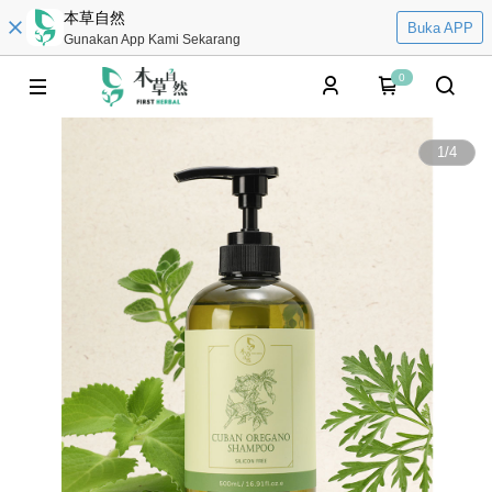
本草自然
Buka APP
Gunakan App Kami Sekarang
0
1
/
4