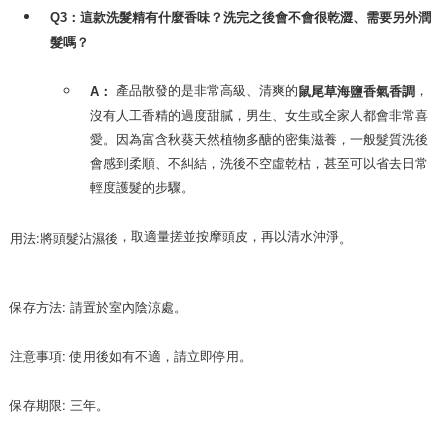
Q3：這款洗髮精有什麼香味？洗完之後會不會很乾澀、需要另外潤
髮嗎？
產品散發的是非常高級、清爽的
，
A：
鼠尾草海鹽香氣香調
沒有人工香精的過度甜膩，男生、女生或全家人都會非常喜
愛。因為富含秋葵天然植物多醣的密集滋養，一般髮質洗後
會感到柔順、不糾結，洗後不空虛乾枯，甚至可以省去日常
輕度護髮的步驟。
用法:將頭髮沾濕後
。
，取適量搓並按摩頭皮，再以清水沖淨
保存方法: 請置於室內陰涼處。

注意事項: 使用後如有不適，請立即停用。

保存期限: 三年。
