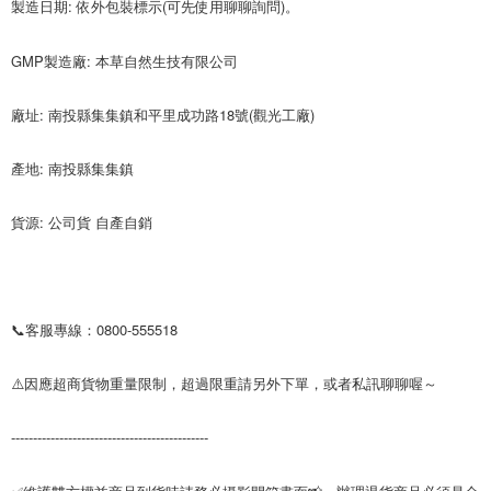
製造日期: 依外包裝標示(可先使用聊聊詢問)。

GMP製造廠: 本草自然生技有限公司

廠址: 南投縣集集鎮和平里成功路18號(觀光工廠)

產地: 南投縣集集鎮

貨源: 公司貨 自產自銷

📞客服專線：0800-555518

⚠️因應超商貨物重量限制，超過限重請另外下單，或者私訊聊聊喔～

---------------------------------------------

✅維護雙方權益商品到貨時請務必攝影開箱畫面📸，辦理退貨商品必須是全