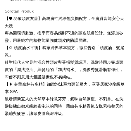
3. Tiada bayaran diperlukan apabila pesanan disahkan. Produk akan
mudah alih anda, memilih bilangan ansuran, dan menetapkan tarikh
dihantar ke alamat yang ditetapkan.
全家取貨付款
akhir pembayaran. Transaksi akan dianggap selesai setelah pembayaran
Sorotan Produk
4. Setelah pesanan disahkan, anda akan menerima SMS pembayaran
disahkan.
NT$80/pesanan | Penghantaran percuma untuk pesanan
manakala ahli aplikasi akan menerima pemberitahuan tolak aplikasi
【🛡️ 弱敏頭皮友善】高親膚性純淨無負擔配方，全膚質皆能安心天
NT$999 atau lebih
AFTEE.
Had kredit yang diluluskan, tempoh ansuran yang tersedia, dan yuran
天洗
5. Tiada bayaran diperlukan apabila anda menerima produk. Sila buat
yang dikenakan adalah tertakluk kepada maklumat yang dinyatakan
專為因環境刺激、換季而容易感到不適的頭皮肌膚設計。無添加矽
pembayaran di empat kedai serbaneka utama, ATM atau perbankan
付款後全家取貨
pada halaman pengesahan transaksi seterusnya.
dalam talian dengan SMS pembayaran atau pemberitahuan tolak aplikasi
靈，用最純粹的植物能量強健頭皮的防護屏障。
NT$80/pesanan | Penghantaran percuma untuk pesanan
AFTEE.
Jika transaksi tidak disahkan dalam masa 30 minit selepas pesanan
【⚖️ 頭皮油水平衡】獨家跨界草本複方，徹底告別「頭皮油、髮尾
NT$999 atau lebih
dibuat, atau jika permohonan gagal dalam proses semakan, pesanan
Sila ambil perhatian bahawa tempoh pembayaran adalah 14 hari. Walau
乾」
akan dibatalkan secara automatik. Jika permohonan gagal pada
7-11取貨付款
bagaimanapun, bagi mereka yang telah memuat turun Aplikasi AFTEE
針對現代人常見的混合性頭皮與受損髮質調理。洗髮時同步完成頭
peringkat "semakan manual", ini bermakna kriteria pemarkahan sistem
dan mendaftar sebagai ahli AFTEE boleh menikmati tempoh pembayaran
NT$80/pesanan | Penghantaran percuma untuk pesanan
tidak dipenuhi; butiran penilaian khusus tidak akan didedahkan.
皮的「減法控油」與髮絲的「加法補水」，洗後秀髮滑順有彈性，
sehingga 45 hari.
NT$999 atau lebih
即使不刻意用大量護髮素也不易糾結。
[Arahan Pembayaran]
Tempoh pembayaran dikira dari masa kedai meminta pembayaran anda,
【🌲 奢華森林芬多精】細緻泡沫釋放頭部壓力，享受居家沙龍級草
付款後7-11取貨
ditambah dengan bilangan hari yang boleh dilanjutkan oleh AFTEE. Anda
Pembayaran ansuran melalui OP Pay Later akan dibilkan secara
boleh melanjutkan tempoh pembayaran anda sebelum anda menerima
本 SPA
NT$80/pesanan | Penghantaran percuma untuk pesanan
berasingan dan tidak termasuk dalam bil telekom anda. SMS peringatan
pesanan. Walau bagaimanapun, tiada jaminan bahawa anda boleh
散發清新宜人的天然草本綠意芬芳，氣味自然療癒、不刺鼻。在洗
pembayaran akan dihantar selepas kitaran bil bulanan.
NT$999 atau lebih
menerima pesanan anda semasa tempoh pembayaran (cth.: produk
髮搓揉出微米級綿密泡沫的同時，藉由芬多精香氣安撫累積整天的
prapesanan atau produk yang mungkin mengambil masa yang lebih
Selepas mengakses bil melalui pautan dalam SMS, anda boleh
宅配
lama untuk dihantar). Oleh itu, anda dikehendaki membuat pembayaran
緊繃與疲憊，讓頭皮徹底深呼吸。
menyelesaikan pembayaran anda melalui salah satu saluran berikut: kod
kepada AFTEE dalam tempoh sama ada anda menerima pesanan.
NT$150/pesanan | Penghantaran percuma untuk pesanan
bar kedai serbaneka, kedai runcit Taiwan Mobile, pemindahan bank,
JKOPay, atau iPASS MONEY.
NT$999 atau lebih
Kedua, Sekatan Pembayaran