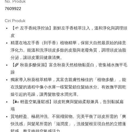
No. Produk
Pengambilan di Kedai Serbaneka
7609922
LINE Pay
Ciri Produk
Apple Pay
【🌱 左手香純淨控油】新鮮左手香植萃注入，溫和淨化與調理頭
皮
JKOPAY
精選在地左手香（到手香）植物精華，保留大自然最原始的綠意
Easy Wallet
淨化力。能溫和洗淨頭皮多餘的皮脂與老廢角質，調理頭皮油脂
分泌，讓頭皮重回健康清爽。
Google Pay
【🌾 秋葵多醣保濕】富含秋葵天然植物黏蛋白，密集補水撫平毛
Plus PAY
躁
獨家導入秋葵植萃精華，其富含親膚性極佳的「植物多醣」，能
OP Pay Later
在洗髮的過程中像小水庫一樣緊緊鎖住髮絲水分。有效撫平因乾
Deskripsi
[Terma Penggunaan untuk OP Pay Later]
燥引起的毛躁，讓秀髮散發水潤光澤。
AFTEE
【🌬️ 輕盈空氣蓬鬆感】頭皮乾爽與髮絲柔順兼具，告別黏膩扁
Perkhidmatan ini disediakan oleh Taiwan Mobile dan tersedia untuk
Deskripsi
塌
pengguna Taiwan Mobile tanpa memerlukan permohonan tambahan.
Pertama, Mengenai Perkhidmatan AFTEE Beli Sekarang Bayar Kemudian
Pemindahan ATM
質地輕盈、極易沖洗、不留殘留物。完美平衡了頭皮所需的「爽
1. Dengan memilih AFTEE sebagai kaedah pembayaran, mesej
Jika anda memilih OP Pay Later sebagai kaedah pembayaran, sistem
pengesahan AFTEE akan muncul.
快洗感」與髮尾所需的「滋潤度」，洗後髮根呈現自然的立體蓬
akan mengarahkan anda secara automatik ke proses transaksi OP Pay
2. Anda boleh meneruskan pembayaran selepas pengesahan SMS.
Pilihan Penghantaran
Later selepas pesanan dibuat. Anda perlu mengesahkan nombor telefon
鬆感，整天維持空氣感活力。