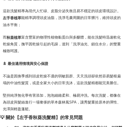
1. Perkhidmatan ini disediakan oleh "Taiwan Mobile Co., Ltd." untuk
membolehkan pengguna membeli produk atau perkhidmatan melalui
perkhidmatan ini semasa transaksi, dan kedai akan menyerahkan hak
這款洗髮精專為現代人忙碌、皮脂分泌失衡且易不穩定的頭皮環境設計。
tuntutan harga jual/beli ansuran kepada syarikat ini untuk membayar bil
能精準調理頭皮油脂，洗淨毛囊周圍的日常髒污，維持頭皮的
左手香植萃
menggunakan bil syarikat ini.
油水平衡；
2. Berdasarkan tujuan kontrak persetujuan pembayaran menggunakan
"Pembayaran Ansuran Gogo", kedai akan memberikan maklumat peribadi
anda (termasuk nama, telefon atau alamat) kepada Taiwan Mobile untuk
而
富含豐富的物理性植物黏蛋白與多醣體，能在洗髮時迅速軟化
秋葵植萃
pengumpulan, pemprosesan dan penggunaan, untuk pengesahan,
乾燥角質，撫平因乾燥引起的毛躁，達到「洗淨油光、鎖住水分」的雙重
semakan dan pembetulan data yang diperlukan untuk bil ansuran oleh
極致呵護。
Taiwan Mobile.
3. Sila baca syarat perkhidmatan pengguna secara lengkap melalui
pautan berikut: https://oppay.tw/userRule
🚿 最佳適用情境與安心保證
不論是因換季感到頭皮乾燥不適的弱敏肌群、天天洗頭卻依然容易髮根扁
塌的中油性髮質，或是全家大小的日常洗沐，這款洗髮精都能完美勝任。
堅持純淨無化學有害添加，泡泡細緻柔和、極易沖洗。每次洗髮，都像在
為頭皮與髮絲進行一場奢侈的草本森林風SPA，讓秀髮重拾原本的彈性、
光澤與輕盈蓬鬆。
💡 關於【左手香秋葵洗髮精】的常見問題