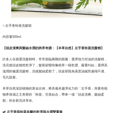
dan kad prabayar)
peribadi yang disenaraikan seperti di atas akan dikumpul dan digunakan
2. Pilihan kaedah pembayaran "Pembayaran Ansuran Gogo", selepas
oleh AFTEE, sila jangan gunakan perkhidmatan ini.
pesanan ditubuhkan, akan secara automatik dialihkan ke proses
transaksi Gogo, selepas pengesahan nombor telefon, pilih bilangan
ansuran yang diingini, tarikh akhir pembayaran, dan setelah
mengesahkan pembayaran, transaksi akan selesai.
✨左手香秋葵洗髮精
3. Jumlah kelulusan sebenar, bilangan ansuran dan jumlah bayaran
adalah berdasarkan halaman pengesahan transaksi seterusnya.
4. Dalam masa 30 minit selepas pesanan ditubuhkan, jika tidak pergi
內容量500ml
untuk mengesahkan transaksi atau jika tidak lulus semakan, pesanan
akan dibatalkan secara automatik. Jika terdapat situasi "pindah untuk
【頭皮清爽與髮絲水潤的跨界奇蹟：【本草自然】左手香秋葵洗髮精】
semakan khusus" yang tidak lulus, ini menunjukkan bahawa sistem
penilaian tidak mencukupi, tiada penjelasan mengenai kandungan
許多人在挑選洗髮精時，常常面臨兩難的困擾：選擇強力控油的洗髮精，
penilaian boleh diberikan.
洗完後頭皮雖然乾淨了，髮尾卻變得像稻草一樣乾澀、嚴重纠結；選擇高
【Penerangan Kaedah Pembayaran】
滋潤的修護洗髮精，洗後髮絲柔順了，頭皮卻因為過度油膩而扁塌不適、
1. Pembayaran ansuran tidak digabungkan dalam bil telekomunikasi,
毛孔阻塞。
"Pembayaran Ansuran Gogo" akan menghantar SMS peringatan
pembayaran selepas tarikh penyelesaian bulanan.
2. Melalui pautan SMS untuk membuka bil, anda boleh memilih untuk
本草自然深諳植物的黃金比例，將具備卓越淨化力的「左手香」與素有植
membayar melalui "Kod bar kedai serbaneka / Kedai rasmi Taiwan
物界保濕之王美譽的「秋葵」完美結合，帶來一場「頭皮清爽、髮絲柔
Mobile / Pemindahan bank / Pembayaran J街口 / iPASS MONEY" dan
saluran lain.
順」的全新洗沐革命。
【Nota Penting】
🌿 左手香與秋葵多醣的乾淨與水潤雙重奏