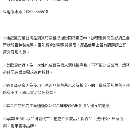
📞客服專線：0800-555518
---------------------------------------------
✅維護雙方權益商品到貨時請務必攝影開箱畫面📸，辦理退貨商品必須是全
新狀態且包裝完整，否則將會影響退貨權限，產品使用上若有問題請立即
連繫客服人員。
✅美妝類商品，為一次性包裝且為個人消耗性產品，不可拆封或試用，請務
必確認有購買需求後再拆封。
✅網頁商品會因為使用不同的品牌螢幕以及解析度不同，造成圖片顏色呈現
略有不同，請以實品顏色為準。
✅本草自然觀光工廠通過ISO22716國際GMP化妝品優良製造廠
✅專業OEM化妝品研發代工：植物性化妝品、保養品、洗劑類、居家清
潔，創業輔導品牌。