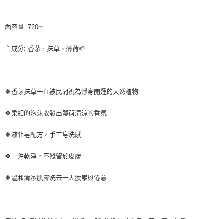
每筆NT$80，滿NT$999(含以上)免運費
【「AFTEE先享後付」結帳流程】
醒簡訊。
１．於結帳方式選擇「AFTEE先享後付」後，將跳轉至「AFTEE先享後付」
2.透過簡訊連結打開帳單後，可選擇「超商條碼／台灣大直營門市／銀行轉
付款後全家取貨
結帳頁面，進行簡訊認證並確認金額後，即可完成結帳。
帳／街口支付／iPASS MONEY」等通路繳費。
內容量: 720ml
２．訂單成立數日內，您將收到繳費通知簡訊。
每筆NT$80，滿NT$999(含以上)免運費
３．收到繳費通知簡訊後14天內，點擊此簡訊中的連結，可透過四大超商／
【注意事項】
ATM／網路銀行／等多元方式進行付款，方視為交易完成。
主成分: 香茅、抹草、薄荷🌱
7-11取貨付款
1.本服務係由「台灣大哥大股份有限公司」（以下簡稱本公司）所提供，讓
※ 請注意：結帳手續完成當下不需立刻繳費，但若您需要取消訂單，請聯絡
用戶於交易時，得透過本服務購買商品或服務，並由商店將買賣／分期付款
每筆NT$80，滿NT$999(含以上)免運費
購買商品的店家。未經商家同意取消之訂單仍視為有效，需透過AFTEE先享
買賣價金債權讓與本公司後，依約使用本公司帳單繳交帳款。
後付繳納相關費用。
2.基於同意付款使用「大哥付你分期」之契約關係目的，商店將以您的個人
付款後7-11取貨
※ 交易是否成功請以「AFTEE先享後付 」之結帳頁面顯示為準，若有關於
資料（包含姓名、電話或地址）提供予台灣大哥大進項蒐集、處理及利用，
是否繳費成功／繳費後需取消欲退款等相關疑問，請聯繫「AFTEE先享後付
🍀香茅抹草一直被民間視為淨身開運的天然植物
每筆NT$80，滿NT$999(含以上)免運費
由本公司與您本人進行分期帳單所需資料之確認、核對及更正。
客戶支援中心」
https://netprotections.freshdesk.com/support/home
3.完整用戶服務條款，請詳閱以下連結：
https://oppay.tw/userRule
宅配
🍀柔細的泡沫散發出薄荷清涼的香氛
【注意事項】
１．透過由恩沛科技股份有限公司提供之「AFTEE先享後付」服務完成之交
每筆NT$150，滿NT$999(含以上)免運費
易，需依本服務之必要範圍內提供個人資料，並將交易相關給付款項請求債
🍀液化皂配方，手工皂洗感
權轉讓予恩沛科技股份有限公司。
２．關於個人資料處理事宜，請瀏覽以下網址：
🍀一沖乾淨，不殘留於皮膚
https://aftee.tw/terms/#terms3
３．未成年的使用者請事先徵得法定代理人或監護人之同意方可使用
🍀溫和清潔肌膚洗去一天疲累與倦意
「AFTEE先享後付」，若未經同意申辦者引起之損失，本公司不負相關責
任。
４．使用「AFTEE先享後付」時，將依據個別帳號之用戶狀況，依本公司即
時審查核予不同之上限額度；若仍有額度不足之情形，本公司將視審查結果
請求用戶進行身份認證。