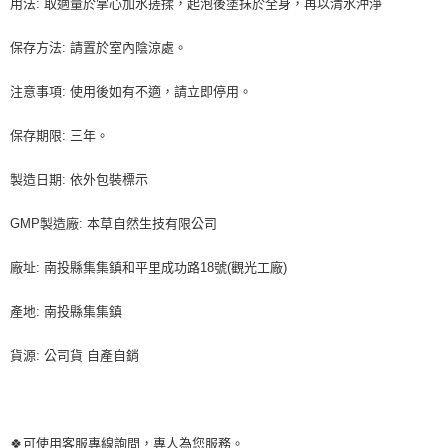
用法: 取適量於掌心加水搓揉，起泡後塗抹於全身，再以清水沖淨
５．嚴禁一人註冊多個帳號或使用他人資訊註冊。若發現惡意使用之情形，
恩沛科技股份有限公司將有權停止該用戶之使用額度並採取法律行動。
保存方法: 請置於室內陰涼處。
注意事項: 使用後如有不適，請立即停用。
保存期限: 三年。
製造日期: 依外包裝標示
GMP製造廠: 本草自然生技有限公司
廠址: 南投縣集集鎮和平里成功路18號(觀光工廠)
產地: 南投縣集集鎮
貨源: 公司貨 自產自銷
🍀可使用客服專線詢問，專人為您服務。