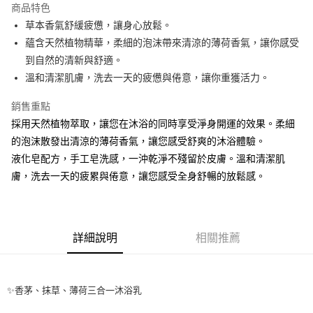
商品特色
Apple Pay
草本香氣舒緩疲憊，讓身心放鬆。
蘊含天然植物精華，柔細的泡沫帶來清涼的薄荷香氣，讓你感受
街口支付
到自然的清新與舒適。
悠遊付
溫和清潔肌膚，洗去一天的疲憊與倦意，讓你重獲活力。
Google Pay
銷售重點
採用天然植物萃取，讓您在沐浴的同時享受淨身開運的效果。柔細
全盈+PAY
的泡沫散發出清涼的薄荷香氣，讓您感受舒爽的沐浴體驗。
大哥付你分期
液化皂配方，手工皂洗感，一沖乾淨不殘留於皮膚。溫和清潔肌
相關說明
膚，洗去一天的疲累與倦意，讓您感受全身舒暢的放鬆感。
【大哥付你分期使用說明】
AFTEE先享後付
1.本服務由台灣大哥大提供，台灣大哥大用戶可立即使用無須另外申請。
2.付款方式選擇「大哥付你分期」，訂單成立後會自動跳轉到大哥付的交易
相關說明
流程，驗證手機門號後，選擇欲分期的期數、繳款截止日，確認付款後即完
【關於「AFTEE先享後付」】
成交易。
ATM付款
詳細說明
相關推薦
AFTEE先享後付是「在收到商品之後才付款」的支付方式。 讓您購物簡單
3.實際核准額度、可分期數及費用金額請依後續交易確認頁面所載為準。
便利好安心！
4.訂單成立30分鐘內，如未前往確認交易或遇審核未通過，訂單將自動取
１．簡單：不需註冊會員、不需綁卡、不需儲值。
運送方式
消。如遇「轉專審核」未通過狀況，表示未達大哥付你分期系統評分，恕無
２．便利：只要手機號碼，簡訊認證，即可結帳。
法說明評估內容。
✨香茅、抹草、薄荷三合一沐浴乳
３．安心：先確認商品／服務後，再付款。
全家取貨付款
【繳款方式說明】
1.分期款項不併入電信帳單，「大哥付你分期」於每月結算日後寄送繳費提