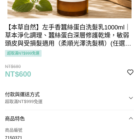
【本草自然】左手香蠶絲蛋白洗髮乳1000ml｜
草本淨化調理、蠶絲蛋白深層修護乾燥，敏弱
頭皮與受損髮適用（柔順光澤洗髮精）(任選三
件1200元)
超取滿NT$999免運
NT$680
NT$600
付款與運送方式
超取滿NT$999免運
付款方式
商品特色
信用卡一次付款
商品編號
超商取貨付款
7150371