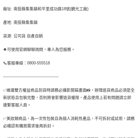
廠址: 南投縣集集鎮和平里成功路18號(觀光工廠)
產地: 南投縣集集鎮
貨源: 公司貨 自產自銷
🍀可使用官網聊聊詢問，專人為您服務。
📞客服專線：0800-555518
---------------------------------------------
✅維護雙方權益商品到貨時請務必攝影開箱畫面📸，辦理退貨商品必須是全
新狀態且包裝完整，否則將會影響退貨權限，產品使用上若有問題請立即
連繫客服人員。
✅美妝類商品，為一次性包裝且為個人消耗性產品，不可拆封或試用，請務
必確認有購買需求後再拆封。