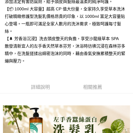
全家取貨付款
【繳款方式說明】
添加法定有害防腐劑，給予頭皮與髮絲最溫柔的純淨呵護。
1.分期款項不併入電信帳單，「大哥付你分期」於每月結算日後寄送繳費提
每筆NT$80，滿NT$999(含以上)免運費
【📦 1000ml 大容量】超高 CP 值大份量，全家持久享受草本洗沐
【「AFTEE先享後付」結帳流程】
醒簡訊。
１．於結帳方式選擇「AFTEE先享後付」後，將跳轉至「AFTEE先享後付」
打破精緻修護型洗髮乳價格昂貴的印象，以 1000ml 富足大容量貼
2.透過簡訊連結打開帳單後，可選擇「超商條碼／台灣大直營門市／銀行轉
付款後全家取貨
結帳頁面，進行簡訊認證並確認金額後，即可完成結帳。
帳／街口支付／iPASS MONEY」等通路繳費。
心登場。一瓶即可滿足全家人數月的洗沐需求，極致呵護每寸髮
２．訂單成立數日內，您將收到繳費通知簡訊。
每筆NT$80，滿NT$999(含以上)免運費
３．收到繳費通知簡訊後14天內，點擊此簡訊中的連結，可透過四大超商／
絲。
【注意事項】
ATM／網路銀行／等多元方式進行付款，方視為交易完成。
7-11取貨付款
【🌲 芳香浴沉浸】洗去頭皮整天的負擔，享受沙龍級草本 SPA
1.本服務係由「台灣大哥大股份有限公司」（以下簡稱本公司）所提供，讓
※ 請注意：結帳手續完成當下不需立刻繳費，但若您需要取消訂單，請聯絡
用戶於交易時，得透過本服務購買商品或服務，並由商店將買賣／分期付款
每筆NT$80，滿NT$999(含以上)免運費
散發清新宜人的左手香天然草本芬芳，沐浴時彷彿沉浸在森林芬多
購買商品的店家。未經商家同意取消之訂單仍視為有效，需透過AFTEE先享
買賣價金債權讓與本公司後，依約使用本公司帳單繳交帳款。
後付繳納相關費用。
精中，在洗髮搓揉出綿密泡沫的同時，藉由香氣安撫累積整天的緊
2.基於同意付款使用「大哥付你分期」之契約關係目的，商店將以您的個人
付款後7-11取貨
※ 交易是否成功請以「AFTEE先享後付 」之結帳頁面顯示為準，若有關於
資料（包含姓名、電話或地址）提供予台灣大哥大進項蒐集、處理及利用，
繃與壓力。
是否繳費成功／繳費後需取消欲退款等相關疑問，請聯繫「AFTEE先享後付
每筆NT$80，滿NT$999(含以上)免運費
由本公司與您本人進行分期帳單所需資料之確認、核對及更正。
客戶支援中心」
https://netprotections.freshdesk.com/support/home
3.完整用戶服務條款，請詳閱以下連結：
https://oppay.tw/userRule
宅配
【注意事項】
１．透過由恩沛科技股份有限公司提供之「AFTEE先享後付」服務完成之交
每筆NT$150，滿NT$999(含以上)免運費
詳細說明
相關推薦
易，需依本服務之必要範圍內提供個人資料，並將交易相關給付款項請求債
權轉讓予恩沛科技股份有限公司。
２．關於個人資料處理事宜，請瀏覽以下網址：
https://aftee.tw/terms/#terms3
３．未成年的使用者請事先徵得法定代理人或監護人之同意方可使用
「AFTEE先享後付」，若未經同意申辦者引起之損失，本公司不負相關責
任。
４．使用「AFTEE先享後付」時，將依據個別帳號之用戶狀況，依本公司即
時審查核予不同之上限額度；若仍有額度不足之情形，本公司將視審查結果