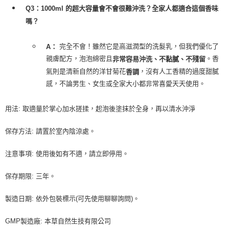
Q3：1000ml 的超大容量會不會很難沖洗？全家人都適合這個香味
嗎？
完全不會！雖然它是高滋潤型的洗髮乳，但我們優化了
A：
親膚配方，泡泡綿密且
。香
非常容易沖洗、不黏膩、不殘留
氣則是清新自然的洋甘菊花
，沒有人工香精的過度甜膩
香調
感，不論男生、女生或全家大小都非常喜愛天天使用。
用法: 取適量於掌心加水搓揉，起泡後塗抹於全身，再以清水沖淨
保存方法: 請置於室內陰涼處。
注意事項: 使用後如有不適，請立即停用。
保存期限: 三年。
製造日期: 依外包裝標示(可先使用聊聊詢問)。
GMP製造廠: 本草自然生技有限公司