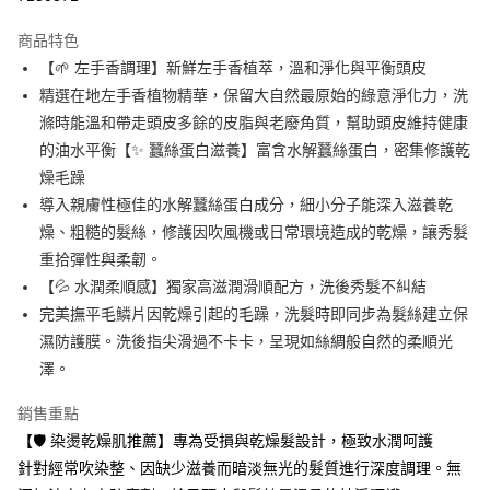
LINE Pay
商品特色
Apple Pay
【🌱 左手香調理】新鮮左手香植萃，溫和淨化與平衡頭皮
精選在地左手香植物精華，保留大自然最原始的綠意淨化力，洗
街口支付
滌時能溫和帶走頭皮多餘的皮脂與老廢角質，幫助頭皮維持健康
悠遊付
的油水平衡【✨ 蠶絲蛋白滋養】富含水解蠶絲蛋白，密集修護乾
燥毛躁
Google Pay
導入親膚性極佳的水解蠶絲蛋白成分，細小分子能深入滋養乾
全盈+PAY
燥、粗糙的髮絲，修護因吹風機或日常環境造成的乾燥，讓秀髮
重拾彈性與柔韌。
大哥付你分期
【💦 水潤柔順感】獨家高滋潤滑順配方，洗後秀髮不糾結
相關說明
完美撫平毛鱗片因乾燥引起的毛躁，洗髮時即同步為髮絲建立保
【大哥付你分期使用說明】
AFTEE先享後付
1.本服務由台灣大哥大提供，台灣大哥大用戶可立即使用無須另外申請。
濕防護膜。洗後指尖滑過不卡卡，呈現如絲綢般自然的柔順光
2.付款方式選擇「大哥付你分期」，訂單成立後會自動跳轉到大哥付的交易
相關說明
澤。
流程，驗證手機門號後，選擇欲分期的期數、繳款截止日，確認付款後即完
【關於「AFTEE先享後付」】
成交易。
ATM付款
AFTEE先享後付是「在收到商品之後才付款」的支付方式。 讓您購物簡單
銷售重點
3.實際核准額度、可分期數及費用金額請依後續交易確認頁面所載為準。
便利好安心！
4.訂單成立30分鐘內，如未前往確認交易或遇審核未通過，訂單將自動取
【🛡️ 染燙乾燥肌推薦】專為受損與乾燥髮設計，極致水潤呵護
１．簡單：不需註冊會員、不需綁卡、不需儲值。
運送方式
消。如遇「轉專審核」未通過狀況，表示未達大哥付你分期系統評分，恕無
２．便利：只要手機號碼，簡訊認證，即可結帳。
針對經常吹染整、因缺少滋養而暗淡無光的髮質進行深度調理。無
法說明評估內容。
３．安心：先確認商品／服務後，再付款。