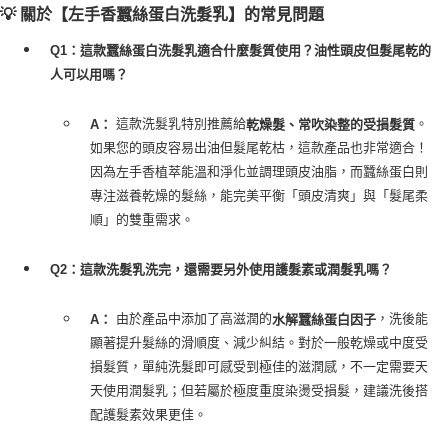
💡 關於【左手香蠶絲蛋白洗髮乳】的常見問題
Q1：這款蠶絲蛋白洗髮乳適合什麼髮質使用？油性頭皮但髮尾乾的
人可以用嗎？
這款洗髮乳特別推薦給
。
A：
乾燥髮、常吹染整的受損髮質
如果您的頭皮容易出油但髮尾乾枯，這款產品也非常適合！
因為左手香植萃能溫和淨化並調理頭皮油脂，而蠶絲蛋白則
專注滋養乾燥的髮絲，能完美平衡「頭皮清爽」與「髮尾柔
順」的雙重需求。
Q2：這款洗髮乳洗完，還需要另外使用護髮素或潤髮乳嗎？
由於產品中添加了高滋潤的
，洗後能
A：
水解蠶絲蛋白因子
顯著提升髮絲的滑順度、減少糾結。對於一般乾燥或中度受
損髮質，單純洗髮即可感受到極佳的滋潤感，不一定需要天
天使用潤髮乳；但若屬於極度重度染燙受損髮，建議洗後搭
配護髮素效果更佳。