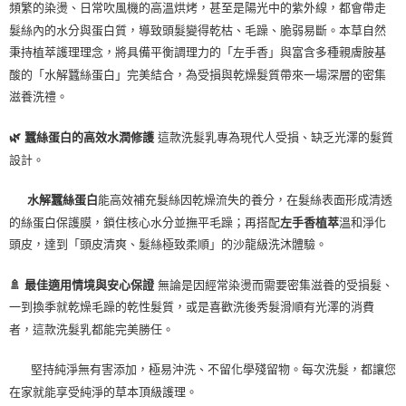
頻繁的染燙、
日常吹風機的高溫烘烤，
甚至是陽光中的紫外線，
都會帶走
髮絲內的水分與蛋白質，
導致頭髮變得乾枯、
毛躁、
脆弱易斷。
本草自然
秉持植萃護理理念，
將具備平衡調理力的「左手香」與富含多種親膚胺基
酸的「水解蠶絲蛋白」完美結合，
為受損與乾燥髮質帶來一場深層的密集
滋養洗禮。
🌿 蠶絲蛋白的高效水潤修護
這款洗髮乳專為現代人受損、
缺乏光澤的髮質
設計。
水解蠶絲蛋白
能高效補充髮絲因乾燥流失的養分，
在髮絲表面形成清透
的絲蛋白保護膜，
鎖住核心水分並撫平毛躁；再搭配
左手香植萃
溫和淨化
頭皮，
達到「頭皮清爽、
髮絲極致柔順」的沙龍級洗沐體驗。
🚿 最佳適用情境與安心保證
無論是因經常染燙而需要密集滋養的受損髮、
一到換季就乾燥毛躁的乾性髮質，
或是喜歡洗後秀髮滑順有光澤的消費
者，
這款洗髮乳都能完美勝任。
堅持純淨無有害添加，
極易沖洗、
不留化學殘留物。
每次洗髮，
都讓您
在家就能享受純淨的草本頂級護理。