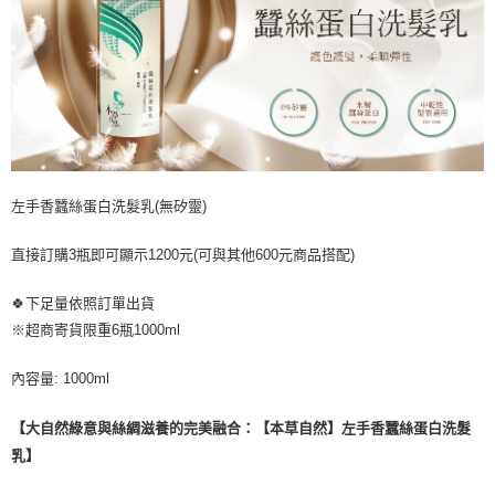
左手香蠶絲蛋白洗髮乳(無矽靈)
直接訂購3瓶即可顯示1200元(可與其他600元商品搭配)
🍀下足量依照訂單出貨
※超商寄貨限重6瓶1000ml
內容量: 1000ml
【大自然綠意與絲綢滋養的完美融合：【本草自然】左手香蠶絲蛋白洗髮
乳】