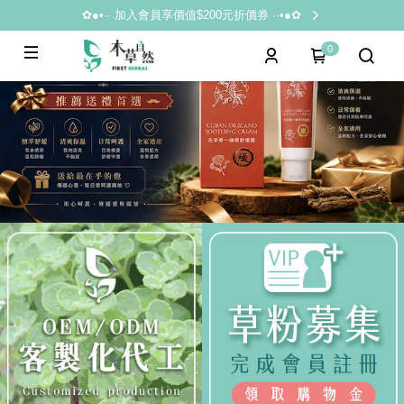
✿●•·∙ 加入會員享價值$200元折價券 ·∙•●✿
0